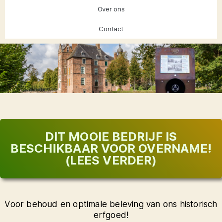
Over ons
Contact
Geef ons
mooie
DIT MOOIE BEDRIJF IS
erfgoed
BESCHIKBAAR VOOR OVERNAME!
(LEES VERDER)
een stem
Click Here
Voor behoud en optimale beleving van ons historisch
erfgoed!