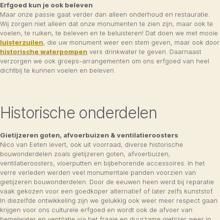
Erfgoed kun je ook beleven
Maar onze passie gaat verder dan alleen onderhoud en restauratie.
Wij zorgen niet alleen dat onze monumenten te zien zijn, maar ook te
voelen, te ruiken, te beleven en te beluisteren! Dat doen we met mooie
luisterzuilen
, die uw monument weer een stem geven, maar ook door
historische waterpompen
vers drinkwater te geven. Daarnaast
verzorgen we ook groeps-arrangementen om ons erfgoed van heel
dichtbij te kunnen voelen en beleven.
Historische onderdelen
Gietijzeren goten, afvoerbuizen & ventilatieroosters
Nico van Eeten levert, ook uit voorraad, diverse historische
bouwonderdelen zoals gietijzeren goten, afvoerbuizen,
ventilatieroosters, vloerputten en bijbehorende accessoires. In het
verre verleden werden veel monumentale panden voorzien van
gietijzeren bouwonderdelen. Door de eeuwen heen werd bij reparatie
vaak gekozen voor een goedkoper alternatief of later zelfs kunststof.
In diezelfde ontwikkeling zijn we gelukkig ook weer meer respect gaan
krijgen voor ons culturele erfgoed en wordt ook de afvoer van
hemelwater en ventilatie via het fraaie en duurzame gietijzer weer in