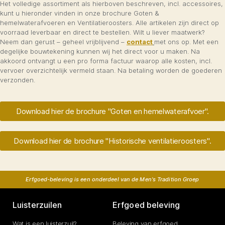
Het volledige assortiment als hierboven beschreven, incl. accessoires,
kunt u hieronder vinden in onze brochure Goten &
hemelwaterafvoeren en Ventilatieroosters. Alle artikelen zijn direct op
voorraad leverbaar en direct te bestellen. Wilt u liever maatwerk?
Neem dan gerust – geheel vrijblijvend –
contact
met ons op. Met een
degelijke bouwtekening kunnen wij het direct voor u maken. Na
akkoord ontvangt u een pro forma factuur waarop alle kosten, incl.
vervoer overzichtelijk vermeld staan. Na betaling worden de goederen
verzonden.
Download hier de brochure "Goten en hemelwaterafvoer".
Download hier de brochure "Historische ventilatieroosters".
Erfgoed-beleving is een onderdeel van de Men's Tradition Groep
Luisterzuilen
Erfgoed beleving
Wat is een luisterzuil?
Beleving van erfgoed